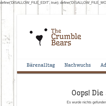
define('DISALLOW_FILE_EDIT', true); define('DISALLOW_FILE_MOD
Handgenähte Bären zum Liebhaben und Sammeln
The Crumblebear
Primäres Menü
Zum
Bärenalltag
Nachwuchs
Ad
Inhalt
springen
Oops! Die
Es wurde nichts gefunden