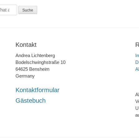
Kontakt
R
Andrea Lichtenberg
I
Bodelschwinghstraße 10
D
64625 Bensheim
A
Germany
Kontaktformular
A
Gästebuch
V
U
a