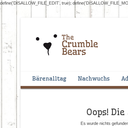
define('DISALLOW_FILE_EDIT', true); define('DISALLOW_FILE_MOD
Handgenähte Bären zum Liebhaben und Sammeln
The Crumblebear
Primäres Menü
Zum
Bärenalltag
Nachwuchs
Ad
Inhalt
springen
Oops! Die
Es wurde nichts gefunden