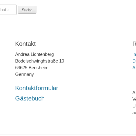
Kontakt
R
Andrea Lichtenberg
I
Bodelschwinghstraße 10
D
64625 Bensheim
A
Germany
Kontaktformular
A
Gästebuch
V
U
a