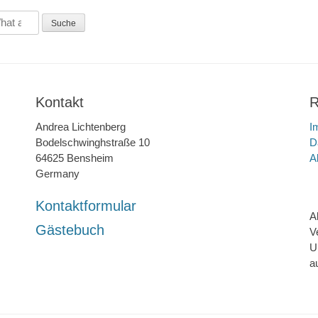
Kontakt
R
Andrea Lichtenberg
I
Bodelschwinghstraße 10
D
64625 Bensheim
A
Germany
Kontaktformular
A
Gästebuch
V
U
a