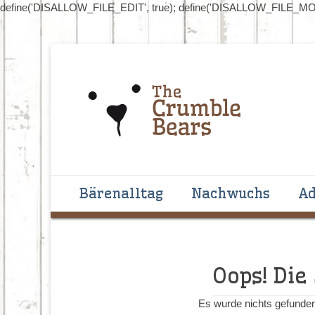
define('DISALLOW_FILE_EDIT', true); define('DISALLOW_FILE_MOD
Handgenähte Bären zum Liebhaben und Sammeln
The Crumblebear
Primäres Menü
Zum
Bärenalltag
Nachwuchs
Ad
Inhalt
springen
Oops! Die
Es wurde nichts gefunden