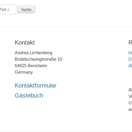
Kontakt
R
Andrea Lichtenberg
I
Bodelschwinghstraße 10
D
64625 Bensheim
A
Germany
Kontaktformular
A
Gästebuch
V
U
a