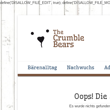
define('DISALLOW_FILE_EDIT', true); define('DISALLOW_FILE_MOD
Handgenähte Bären zum Liebhaben und Sammeln
The Crumblebear
Primäres Menü
Zum
Bärenalltag
Nachwuchs
Ad
Inhalt
springen
Oops! Die
Es wurde nichts gefunden