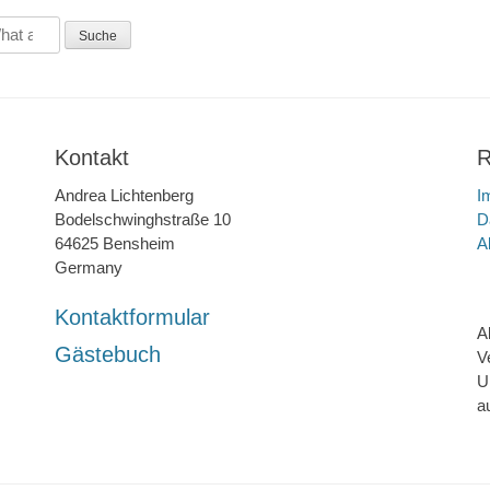
Kontakt
R
Andrea Lichtenberg
I
Bodelschwinghstraße 10
D
64625 Bensheim
A
Germany
Kontaktformular
A
Gästebuch
V
U
a