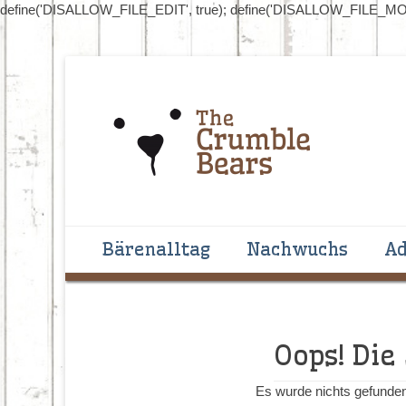
define('DISALLOW_FILE_EDIT', true); define('DISALLOW_FILE_MOD
Handgenähte Bären zum Liebhaben und Sammeln
The Crumblebear
Primäres Menü
Zum
Bärenalltag
Nachwuchs
Ad
Inhalt
springen
Oops! Die
Es wurde nichts gefunden