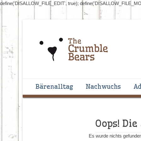
define('DISALLOW_FILE_EDIT', true); define('DISALLOW_FILE_MOD
Handgenähte Bären zum Liebhaben und Sammeln
The Crumblebear
Primäres Menü
Zum
Bärenalltag
Nachwuchs
Ad
Inhalt
springen
Oops! Die
Es wurde nichts gefunden