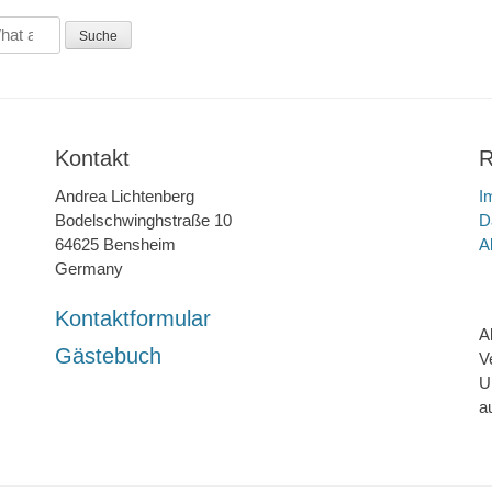
Kontakt
R
Andrea Lichtenberg
I
Bodelschwinghstraße 10
D
64625 Bensheim
A
Germany
Kontaktformular
A
Gästebuch
V
U
a