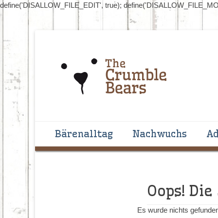
define('DISALLOW_FILE_EDIT', true); define('DISALLOW_FILE_MOD
Handgenähte Bären zum Liebhaben und Sammeln
The Crumblebear
Primäres Menü
Zum
Bärenalltag
Nachwuchs
Ad
Inhalt
springen
Oops! Die
Es wurde nichts gefunden