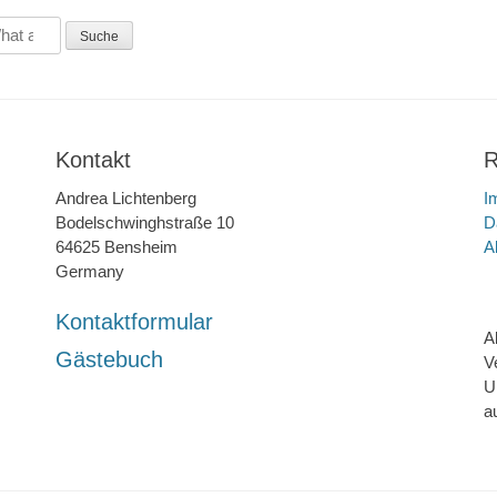
Kontakt
R
Andrea Lichtenberg
I
Bodelschwinghstraße 10
D
64625 Bensheim
A
Germany
Kontaktformular
A
Gästebuch
V
U
a