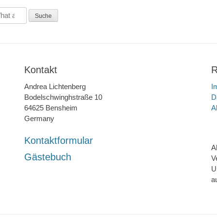
Kontakt
R
Andrea Lichtenberg
I
Bodelschwinghstraße 10
D
64625 Bensheim
A
Germany
Kontaktformular
A
Gästebuch
V
U
a