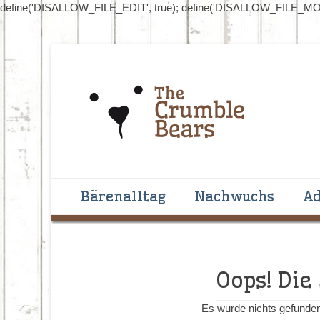
define('DISALLOW_FILE_EDIT', true); define('DISALLOW_FILE_MOD
Handgenähte Bären zum Liebhaben und Sammeln
The Crumblebear
Primäres Menü
Zum
Bärenalltag
Nachwuchs
Ad
Inhalt
springen
Oops! Die
Es wurde nichts gefunden