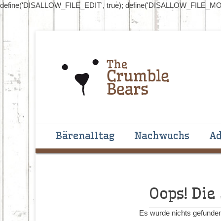
define('DISALLOW_FILE_EDIT', true); define('DISALLOW_FILE_MOD
Handgenähte Bären zum Liebhaben und Sammeln
The Crumblebear
Primäres Menü
Zum
Bärenalltag
Nachwuchs
Ad
Inhalt
springen
Oops! Die
Es wurde nichts gefunden