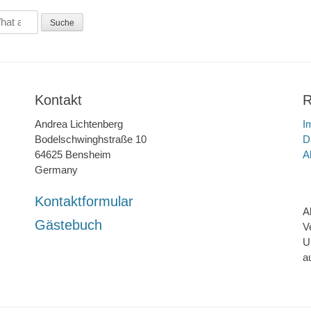
Kontakt
R
Andrea Lichtenberg
I
Bodelschwinghstraße 10
D
64625 Bensheim
A
Germany
Kontaktformular
A
Gästebuch
V
U
a