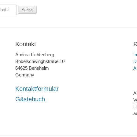
Kontakt
R
Andrea Lichtenberg
I
Bodelschwinghstraße 10
D
64625 Bensheim
A
Germany
Kontaktformular
A
Gästebuch
V
U
a