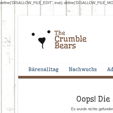
define('DISALLOW_FILE_EDIT', true); define('DISALLOW_FILE_MOD
Handgenähte Bären zum Liebhaben und Sammeln
The Crumblebear
Primäres Menü
Zum
Bärenalltag
Nachwuchs
Ad
Inhalt
springen
Oops! Die
Es wurde nichts gefunden