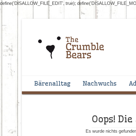
define('DISALLOW_FILE_EDIT', true); define('DISALLOW_FILE_MOD
Handgenähte Bären zum Liebhaben und Sammeln
The Crumblebear
Primäres Menü
Zum
Bärenalltag
Nachwuchs
Ad
Inhalt
springen
Oops! Die
Es wurde nichts gefunden