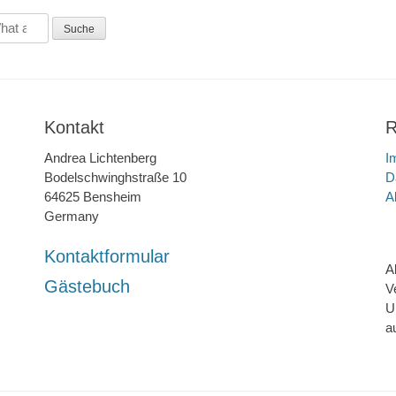
Kontakt
R
Andrea Lichtenberg
I
Bodelschwinghstraße 10
D
64625 Bensheim
A
Germany
Kontaktformular
A
Gästebuch
V
U
a