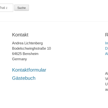
Kontakt
R
Andrea Lichtenberg
I
Bodelschwinghstraße 10
D
64625 Bensheim
A
Germany
Kontaktformular
A
Gästebuch
V
U
a