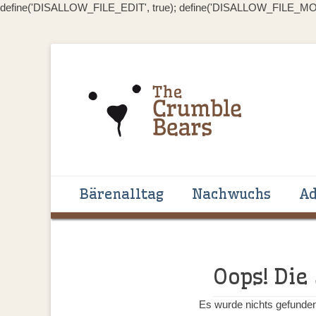
define('DISALLOW_FILE_EDIT', true); define('DISALLOW_FILE_MOD
Handgenähte Bären zum Liebhaben und Sammeln
The Crumblebear
Primäres Menü
Zum
Bärenalltag
Nachwuchs
Ad
Inhalt
springen
Oops! Die
Es wurde nichts gefunden