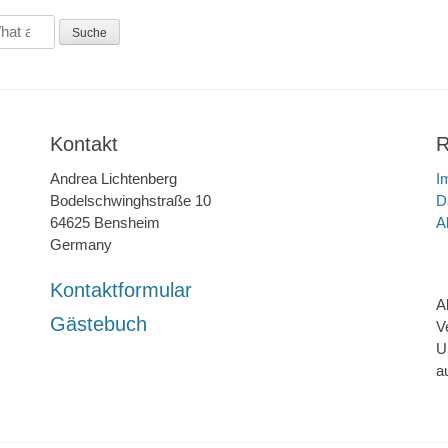
Kontakt
R
Andrea Lichtenberg
I
Bodelschwinghstraße 10
D
64625 Bensheim
A
Germany
Kontaktformular
A
Gästebuch
V
U
a