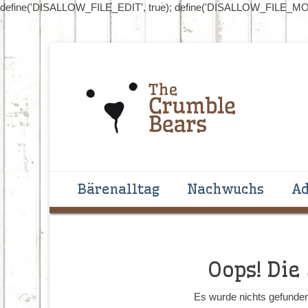
define('DISALLOW_FILE_EDIT', true); define('DISALLOW_FILE_MOD
Handgenähte Bären zum Liebhaben und Sammeln
The Crumblebear
Primäres Menü
Zum
Bärenalltag
Nachwuchs
Ad
Inhalt
springen
Oops! Die
Es wurde nichts gefunden