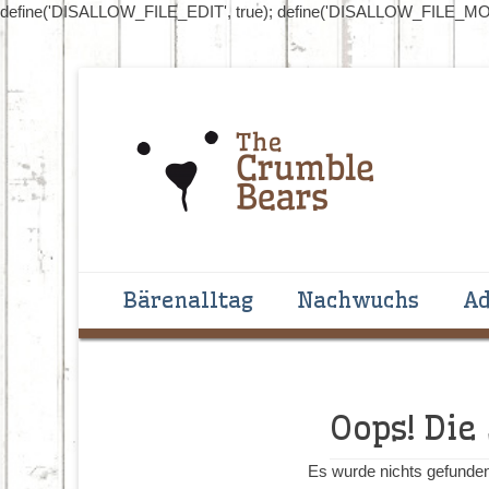
define('DISALLOW_FILE_EDIT', true); define('DISALLOW_FILE_MOD
Handgenähte Bären zum Liebhaben und Sammeln
The Crumblebear
Primäres Menü
Zum
Bärenalltag
Nachwuchs
Ad
Inhalt
springen
Oops! Die
Es wurde nichts gefunden