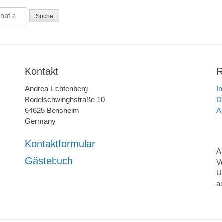
Kontakt
R
Andrea Lichtenberg
I
Bodelschwinghstraße 10
D
64625 Bensheim
A
Germany
Kontaktformular
A
Gästebuch
V
U
a