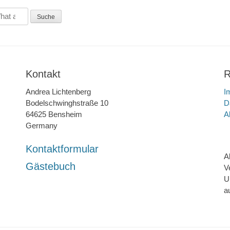
Kontakt
R
Andrea Lichtenberg
I
Bodelschwinghstraße 10
D
64625 Bensheim
A
Germany
Kontaktformular
A
Gästebuch
V
U
a