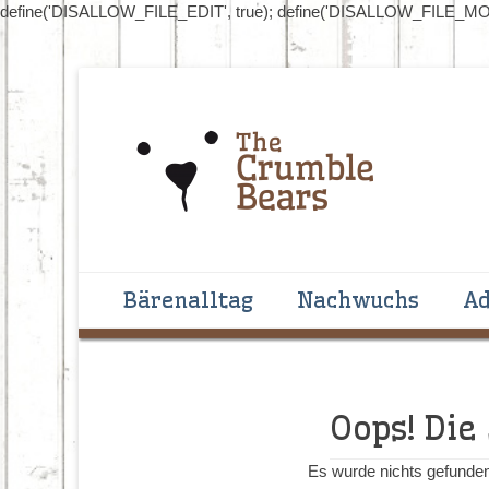
define('DISALLOW_FILE_EDIT', true); define('DISALLOW_FILE_MOD
Handgenähte Bären zum Liebhaben und Sammeln
The Crumblebear
Primäres Menü
Zum
Bärenalltag
Nachwuchs
Ad
Inhalt
springen
Oops! Die
Es wurde nichts gefunden